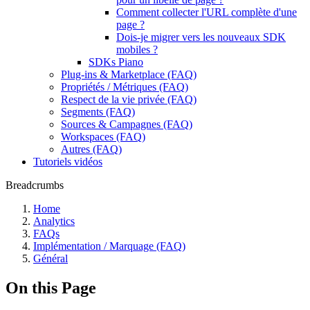
Comment collecter l'URL complète d'une
page ?
Dois-je migrer vers les nouveaux SDK
mobiles ?
SDKs Piano
Plug-ins & Marketplace (FAQ)
Propriétés / Métriques (FAQ)
Respect de la vie privée (FAQ)
Segments (FAQ)
Sources & Campagnes (FAQ)
Workspaces (FAQ)
Autres (FAQ)
Tutoriels vidéos
Breadcrumbs
Home
Analytics
FAQs
Implémentation / Marquage (FAQ)
Général
On this Page