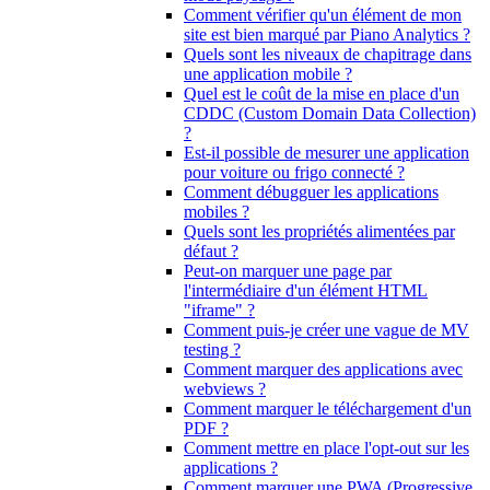
Comment vérifier qu'un élément de mon
site est bien marqué par Piano Analytics ?
Quels sont les niveaux de chapitrage dans
une application mobile ?
Quel est le coût de la mise en place d'un
CDDC (Custom Domain Data Collection)
?
Est-il possible de mesurer une application
pour voiture ou frigo connecté ?
Comment débugguer les applications
mobiles ?
Quels sont les propriétés alimentées par
défaut ?
Peut-on marquer une page par
l'intermédiaire d'un élément HTML
"iframe" ?
Comment puis-je créer une vague de MV
testing ?
Comment marquer des applications avec
webviews ?
Comment marquer le téléchargement d'un
PDF ?
Comment mettre en place l'opt-out sur les
applications ?
Comment marquer une PWA (Progressive