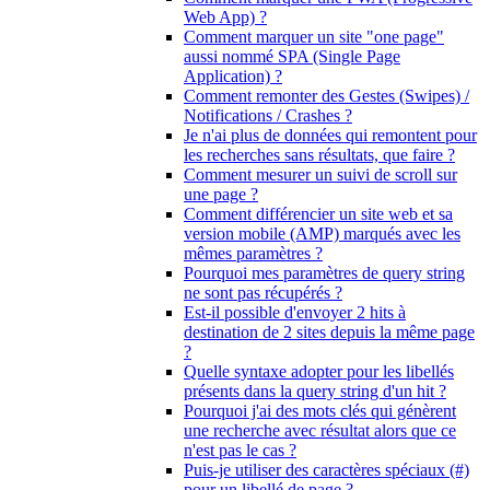
Web App) ?
Comment marquer un site "one page"
aussi nommé SPA (Single Page
Application) ?
Comment remonter des Gestes (Swipes) /
Notifications / Crashes ?
Je n'ai plus de données qui remontent pour
les recherches sans résultats, que faire ?
Comment mesurer un suivi de scroll sur
une page ?
Comment différencier un site web et sa
version mobile (AMP) marqués avec les
mêmes paramètres ?
Pourquoi mes paramètres de query string
ne sont pas récupérés ?
Est-il possible d'envoyer 2 hits à
destination de 2 sites depuis la même page
?
Quelle syntaxe adopter pour les libellés
présents dans la query string d'un hit ?
Pourquoi j'ai des mots clés qui génèrent
une recherche avec résultat alors que ce
n'est pas le cas ?
Puis-je utiliser des caractères spéciaux (#)
pour un libellé de page ?