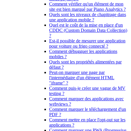
Comment vérifier qu'un élément de mon
site est bien marqué par Piano Analytics ?
Quels sont les niveaux de chapitrage dans
une application mobile ?
Quel est le coût de la mise en place d'un
CDDC (Custom Domain Data Collection)
?
Est-il possible de mesurer une application
pour voiture ou frigo connecté ?
Comment débugguer les applications
mobiles ?
Quels sont les propriétés alimentées par
défaut ?
Peut-on marquer une page par
l'intermédiaire d'un élément HTML
"iframe" ?
Comment puis-je créer une vague de MV
testing ?
Comment marquer des applications avec
webviews ?
Comment marquer le téléchargement d'un
PDF ?
Comment mettre en place l'opt-out sur les
applications ?
Comment marquer une PWA (Progressive