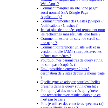
Web App) ?
Comment marquer un site "one page"
aussi nommé SPA (Single Page
Application) ?
Comment remonter des Gestes (Swipes) /
Notifications / Crashes ?
Je n'ai plus de données qui remontent pour
les recherches sans résultats, que faire ?
Comment mesurer un suivi de scroll sur
une page ?
Comment différencier un site web et sa
version mobile (AMP) marqués avec les
mêmes paramètres ?
Pourquoi mes paramètres de query string
ne sont pas récupérés ?
Est-il possible d'envoyer 2 hits à
destination de 2 sites depuis la même page
?
Quelle syntaxe adopter pour les libellés
présents dans la query string d'un hit ?
Pourquoi j'ai des mots clés qui génèrent
une recherche avec résultat alors que ce
n'est pas le cas ?
Puis-je utiliser des caractères spéciaux (#)
pour un libellé de page ?