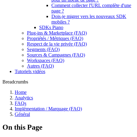
Comment collecter l'URL complète d'une
page ?
Dois-je migrer vers les nouveaux SDK
mobiles ?
SDKs Piano
Plug-ins & Marketplace (FAQ)
Propriétés / Métriques (FAQ)
Respect de la vie privée (FAQ)
Segments (FAQ)
Sources & Campagnes (FAQ)
Workspaces (FAQ)
Autres (FAQ)
Tutoriels vidéos
Breadcrumbs
Home
Analytics
FAQs
Implémentation / Marquage (FAQ)
Général
On this Page