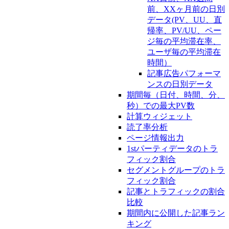
前、XXヶ月前の日別
データ(PV、UU、直
帰率、PV/UU、ペー
ジ毎の平均滞在率、
ユーザ毎の平均滞在
時間）
記事広告パフォーマ
ンスの日別データ
期間毎（日付、時間、分、
秒）での最大PV数
計算ウィジェット
読了率分析
ページ情報出力
1stパーティデータのトラ
フィック割合
セグメントグループのトラ
フィック割合
記事とトラフィックの割合
比較
期間内に公開した記事ラン
キング