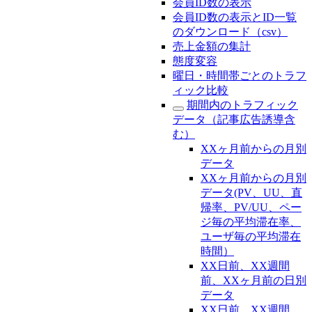
会員ID数の表示
会員ID数の表示とID一覧
のダウンロード（csv）
売上金額の集計
態度変容
曜日・時間帯ごとのトラフ
ィック比較
期間内のトラフィック
データ（記事広告誘導含
む）
XXヶ月前からの月別
データ
XXヶ月前からの月別
データ(PV、UU、直
帰率、PV/UU、ペー
ジ毎の平均滞在率、
ユーザ毎の平均滞在
時間）
XX日前、XX週間
前、XXヶ月前の日別
データ
XX日前、XX週間