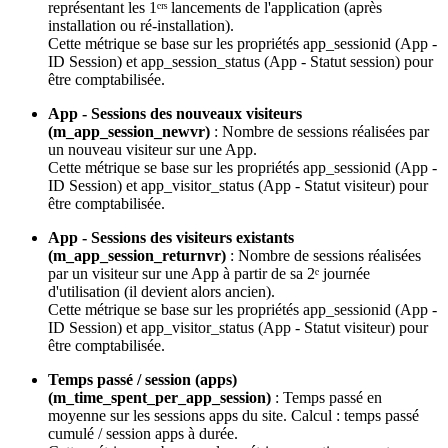
représentant les 1ᵉʳˢ lancements de l'application (après
installation ou ré-installation).
Cette métrique se base sur les propriétés app_sessionid (App -
ID Session) et app_session_status (App - Statut session) pour
être comptabilisée.
App - Sessions des nouveaux visiteurs
(m_app_session_newvr)
: Nombre de sessions réalisées par
un nouveau visiteur sur une App.
Cette métrique se base sur les propriétés app_sessionid (App -
ID Session) et app_visitor_status (App - Statut visiteur) pour
être comptabilisée.
App - Sessions des visiteurs existants
(m_app_session_returnvr)
: Nombre de sessions réalisées
par un visiteur sur une App à partir de sa 2ᵉ journée
d'utilisation (il devient alors ancien).
Cette métrique se base sur les propriétés app_sessionid (App -
ID Session) et app_visitor_status (App - Statut visiteur) pour
être comptabilisée.
Temps passé / session (apps)
(m_time_spent_per_app_session)
: Temps passé en
moyenne sur les sessions apps du site. Calcul : temps passé
cumulé / session apps à durée.