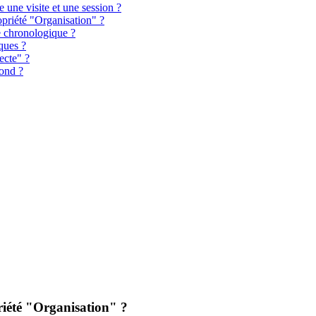
e une visite et une session ?
opriété "Organisation" ?
e chronologique ?
iques ?
ecte" ?
bond ?
riété "Organisation" ?