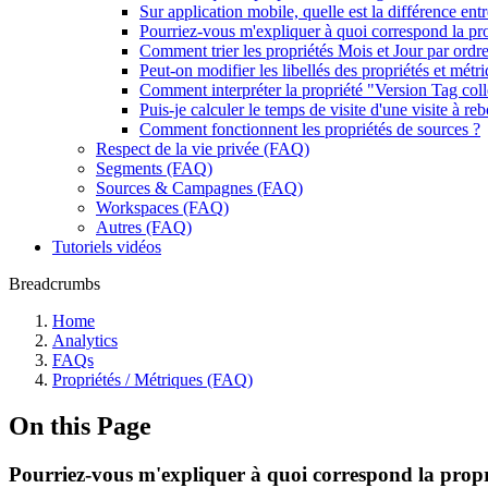
Sur application mobile, quelle est la différence entr
Pourriez-vous m'expliquer à quoi correspond la pr
Comment trier les propriétés Mois et Jour par ordr
Peut-on modifier les libellés des propriétés et métr
Comment interpréter la propriété "Version Tag coll
Puis-je calculer le temps de visite d'une visite à re
Comment fonctionnent les propriétés de sources ?
Respect de la vie privée (FAQ)
Segments (FAQ)
Sources & Campagnes (FAQ)
Workspaces (FAQ)
Autres (FAQ)
Tutoriels vidéos
Breadcrumbs
Home
Analytics
FAQs
Propriétés / Métriques (FAQ)
On this Page
Pourriez-vous m'expliquer à quoi correspond la prop