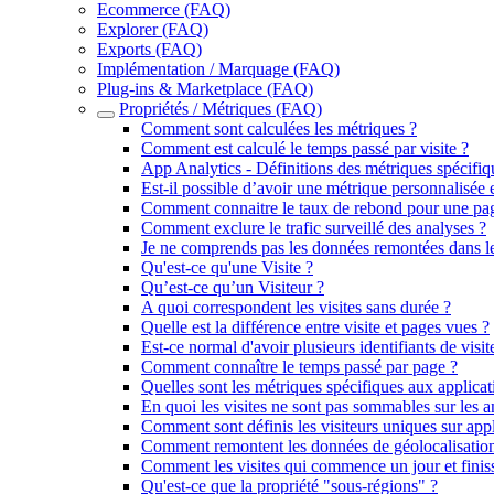
Ecommerce (FAQ)
Explorer (FAQ)
Exports (FAQ)
Implémentation / Marquage (FAQ)
Plug-ins & Marketplace (FAQ)
Propriétés / Métriques (FAQ)
Comment sont calculées les métriques ?
Comment est calculé le temps passé par visite ?
App Analytics - Définitions des métriques spécifiq
Est-il possible d’avoir une métrique personnalisée e
Comment connaitre le taux de rebond pour une pa
Comment exclure le trafic surveillé des analyses ?
Je ne comprends pas les données remontées dans le
Qu'est-ce qu'une Visite ?
Qu’est-ce qu’un Visiteur ?
A quoi correspondent les visites sans durée ?
Quelle est la différence entre visite et pages vues ?
Est-ce normal d'avoir plusieurs identifiants de visi
Comment connaître le temps passé par page ?
Quelles sont les métriques spécifiques aux applica
En quoi les visites ne sont pas sommables sur les 
Comment sont définis les visiteurs uniques sur app
Comment remontent les données de géolocalisation
Comment les visites qui commence un jour et finiss
Qu'est-ce que la propriété "sous-régions" ?