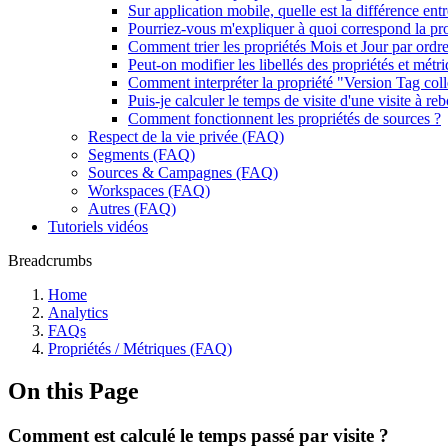
Sur application mobile, quelle est la différence entr
Pourriez-vous m'expliquer à quoi correspond la pr
Comment trier les propriétés Mois et Jour par ordr
Peut-on modifier les libellés des propriétés et métr
Comment interpréter la propriété "Version Tag coll
Puis-je calculer le temps de visite d'une visite à re
Comment fonctionnent les propriétés de sources ?
Respect de la vie privée (FAQ)
Segments (FAQ)
Sources & Campagnes (FAQ)
Workspaces (FAQ)
Autres (FAQ)
Tutoriels vidéos
Breadcrumbs
Home
Analytics
FAQs
Propriétés / Métriques (FAQ)
On this Page
Comment est calculé le temps passé par visite ?