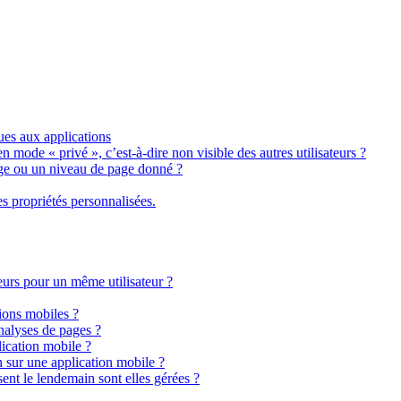
ues aux applications
n mode « privé », c’est-à-dire non visible des autres utilisateurs ?
ge ou un niveau de page donné ?
s propriétés personnalisées.
teurs pour un même utilisateur ?
tions mobiles ?
analyses de pages ?
lication mobile ?
 sur une application mobile ?
ent le lendemain sont elles gérées ?