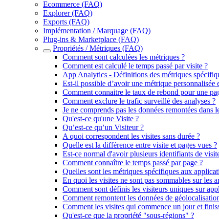
Ecommerce (FAQ)
Explorer (FAQ)
Exports (FAQ)
Implémentation / Marquage (FAQ)
Plug-ins & Marketplace (FAQ)
Propriétés / Métriques (FAQ)
Comment sont calculées les métriques ?
Comment est calculé le temps passé par visite ?
App Analytics - Définitions des métriques spécifiq
Est-il possible d’avoir une métrique personnalisée e
Comment connaitre le taux de rebond pour une pa
Comment exclure le trafic surveillé des analyses ?
Je ne comprends pas les données remontées dans le
Qu'est-ce qu'une Visite ?
Qu’est-ce qu’un Visiteur ?
A quoi correspondent les visites sans durée ?
Quelle est la différence entre visite et pages vues ?
Est-ce normal d'avoir plusieurs identifiants de visi
Comment connaître le temps passé par page ?
Quelles sont les métriques spécifiques aux applica
En quoi les visites ne sont pas sommables sur les 
Comment sont définis les visiteurs uniques sur app
Comment remontent les données de géolocalisation
Comment les visites qui commence un jour et finiss
Qu'est-ce que la propriété "sous-régions" ?