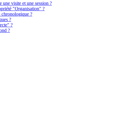
e une visite et une session ?
opriété "Organisation" ?
e chronologique ?
iques ?
ecte" ?
bond ?