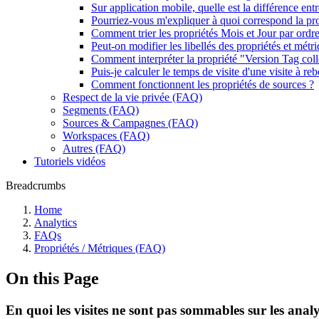
Sur application mobile, quelle est la différence entr
Pourriez-vous m'expliquer à quoi correspond la pr
Comment trier les propriétés Mois et Jour par ordr
Peut-on modifier les libellés des propriétés et métr
Comment interpréter la propriété "Version Tag coll
Puis-je calculer le temps de visite d'une visite à re
Comment fonctionnent les propriétés de sources ?
Respect de la vie privée (FAQ)
Segments (FAQ)
Sources & Campagnes (FAQ)
Workspaces (FAQ)
Autres (FAQ)
Tutoriels vidéos
Breadcrumbs
Home
Analytics
FAQs
Propriétés / Métriques (FAQ)
On this Page
En quoi les visites ne sont pas sommables sur les anal