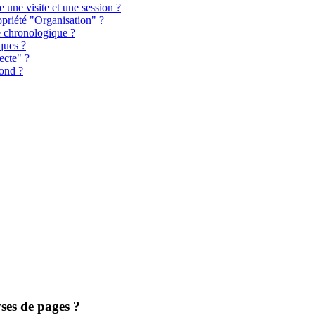
e une visite et une session ?
opriété "Organisation" ?
e chronologique ?
iques ?
ecte" ?
bond ?
yses de pages ?