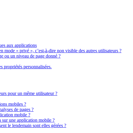
ues aux applications
n mode « privé », c’est-à-dire non visible des autres utilisateurs ?
ge ou un niveau de page donné ?
s propriétés personnalisées.
teurs pour un même utilisateur ?
tions mobiles ?
analyses de pages ?
lication mobile ?
 sur une application mobile ?
ent le lendemain sont elles gérées ?