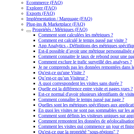
Ecommerce (FAQ)
Explorer (FAQ)
Exports (FAQ)
Implémentation / Marquage (FAQ)
Plug-ins & Marketplace (FAQ)
Propriétés / Métriques (FAQ)
Comment sont calculées les métriques ?
Comment est calculé le temps passé par visite ?
App Analytics - Définitions des métriques spécifiq
Est-il possible d’avoir une métrique personnalisée e
Comment connaitre le taux de rebond pour une pa
Comment exclure le trafic surveillé des analyses ?
Je ne comprends pas les données remontées dans le
Qu'est-ce qu'une Visite ?
Qu’est-ce qu’un Visiteur ?
A quoi correspondent les visites sans durée ?
Quelle est la différence entre visite et pages vues ?
Est-ce normal d'avoir plusieurs identifiants de visi
Comment connaître le temps passé par page ?
Quelles sont les métriques spécifiques aux applica
En quoi les visites ne sont pas sommables sur les 
Comment sont définis les visiteurs uniques sur app
Comment remontent les données de géolocalisation
Comment les visites qui commence un jour et finiss
Qu'est-ce que la propriété "sous-régions" ?