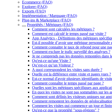
Ecommerce (FAQ)
Explorer (FAQ)
Exports (FAQ)
Implémentation / Marquage (FAQ)
Plug-ins & Marketplace (FAQ)
Propriétés / Métriques (FAQ)
Comment sont calculées les métriques ?
Comment est calculé le temps passé par visite ?
App Analytics - Définitions des métriques spécifiq
Est-il possible d’avoir une métrique personnalisée e
Comment connaitre le taux de rebond pour une pa
Comment exclure le trafic surveillé des analyses ?
Je ne comprends pas les données remontées dans le
Qu'est-ce qu'une Visite ?
Qu’est-ce qu’un Visiteur ?
A quoi correspondent les visites sans durée ?
Quelle est la différence entre visite et pages vues ?
Est-ce normal d'avoir plusieurs identifiants de visi
Comment connaître le temps passé par page ?
Quelles sont les métriques spécifiques aux applica
En quoi les visites ne sont pas sommables sur les 
Comment sont définis les visiteurs uniques sur app
Comment remontent les données de géolocalisation
Comment les visites qui commence un jour et finiss
Qu'est-ce que la propriété "sous-régions" ?