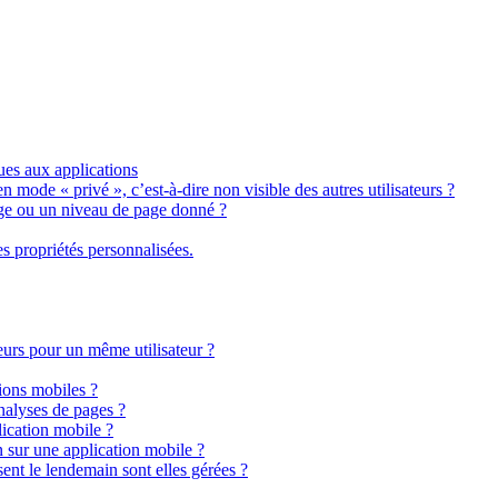
ues aux applications
n mode « privé », c’est-à-dire non visible des autres utilisateurs ?
ge ou un niveau de page donné ?
s propriétés personnalisées.
teurs pour un même utilisateur ?
tions mobiles ?
analyses de pages ?
lication mobile ?
 sur une application mobile ?
ent le lendemain sont elles gérées ?