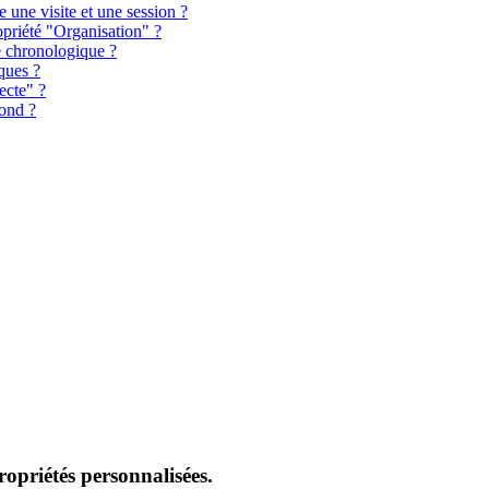
e une visite et une session ?
opriété "Organisation" ?
e chronologique ?
iques ?
ecte" ?
bond ?
opriétés personnalisées.