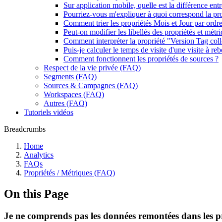
Sur application mobile, quelle est la différence entr
Pourriez-vous m'expliquer à quoi correspond la pr
Comment trier les propriétés Mois et Jour par ordr
Peut-on modifier les libellés des propriétés et métr
Comment interpréter la propriété "Version Tag coll
Puis-je calculer le temps de visite d'une visite à re
Comment fonctionnent les propriétés de sources ?
Respect de la vie privée (FAQ)
Segments (FAQ)
Sources & Campagnes (FAQ)
Workspaces (FAQ)
Autres (FAQ)
Tutoriels vidéos
Breadcrumbs
Home
Analytics
FAQs
Propriétés / Métriques (FAQ)
On this Page
Je ne comprends pas les données remontées dans les pr