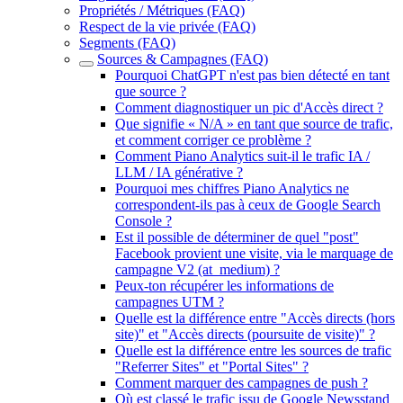
Propriétés / Métriques (FAQ)
Respect de la vie privée (FAQ)
Segments (FAQ)
Sources & Campagnes (FAQ)
Pourquoi ChatGPT n'est pas bien détecté en tant
que source ?
Comment diagnostiquer un pic d'Accès direct ?
Que signifie « N/A » en tant que source de trafic,
et comment corriger ce problème ?
Comment Piano Analytics suit-il le trafic IA /
LLM / IA générative ?
Pourquoi mes chiffres Piano Analytics ne
correspondent-ils pas à ceux de Google Search
Console ?
Est il possible de déterminer de quel "post"
Facebook provient une visite, via le marquage de
campagne V2 (at_medium) ?
Peux-ton récupérer les informations de
campagnes UTM ?
Quelle est la différence entre "Accès directs (hors
site)" et "Accès directs (poursuite de visite)" ?
Quelle est la différence entre les sources de trafic
"Referrer Sites" et "Portal Sites" ?
Comment marquer des campagnes de push ?
Où est classé le trafic issu de Google Newsstand