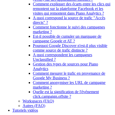
Comment expliquer des écarts entre les clics qui
remontent sur la plateforme Facebook et les
visites qui remontent dans Piano Analytics ?
A quoi correspond la source de trafic "Accès
directs" ?
Comment fonctionne le suivi des campagnes
marketing ?
Est-il possible de cumuler un marquage de
campagne Google et AT ?
Pourquoi Google Discover n'est-il plus visible
comme source de trafic distincte ?
A quoi correspondent les campagnes
Unclassified ?
Gestion des types de sources pour Piano
Analytics
Comment mesurer le trafic en provenance de
Google My Business ?
Comment anonymiser les URL de campagne
marketing ?
Quelle est la signification de l'événement
click.campaign.offsite ?
Workspaces (FAQ)
Autres (FAQ)
Tutoriels vidéos