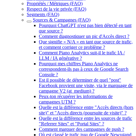
Propriétés / Métriques (FAQ)
Respect de la vie privée (FAQ)
Segments (FAQ)
Sources & Campagnes (FAQ)
Pourquoi ChatGPT n'est pas bien détecté en tant
que source ?
Comment diagnostiquer un pic d'Accès direct ?
Que signifie « N/A » en tant que source de trafic,
et comment corriger ce problème ?
Comment Piano Analytics suit-il le trafic IA /
LLM / IA générative ?
Pourquoi mes chiffres Piano Analytics ne
correspondent-ils pas à ceux de Google Search
Console ?
Est il possible de déterminer de quel "post"
Facebook provient une visite, via le marquage de
campagne V2 (at_medium) ?
Peux-ton récupérer les informations de
campagnes UTM ?
Quelle est la différence entre "Accès directs (hors
site)" et "Accès directs (poursuite de visite)" ?
Quelle est la différence entre les sources de trafic
"Referrer Sites" et "Portal Sites" ?
Comment marquer des campagnes de push ?
Où est classé le trafic issu de Google Newsstand