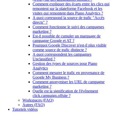
Comment expliquer des écarts entre les clics qui
remontent sur la plateforme Facebook et les
visites qui remontent dans Piano Analytics ?
A quoi correspond la source de trafic "Accès
directs" ?
Comment fonctionne le suivi des campagnes
marketing ?
Est-il possible de cumuler un marquage de
campagne Google et AT ?
Pourquoi Google Discover n'est-il plus visible
comme source de trafic distincte ?
A quoi correspondent les campagnes
Unclassified ?
Gestion des types de sources pour Piano
Analytics
Comment mesurer le trafic en provenance de
Google My Business ?
Comment anonymiser les URL de campagne
marketing ?
Quelle est la signification de l'événement
click.campaign.offsite ?
Workspaces (FAQ)
Autres (FAQ)
Tutoriels vidéos