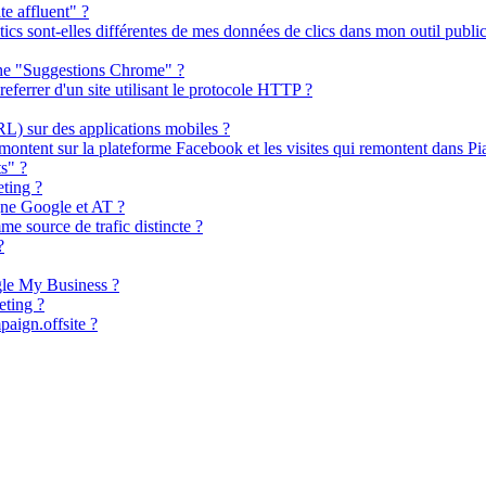
e affluent" ?
cs sont-elles différentes de mes données de clics dans mon outil publici
rche "Suggestions Chrome" ?
referrer d'un site utilisant le protocole HTTP ?
RL) sur des applications mobiles ?
emontent sur la plateforme Facebook et les visites qui remontent dans Pi
s" ?
ting ?
gne Google et AT ?
e source de trafic distincte ?
?
gle My Business ?
ting ?
paign.offsite ?