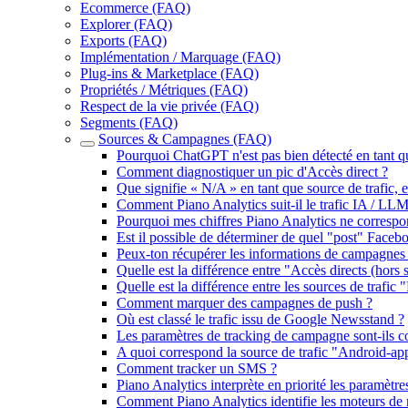
Ecommerce (FAQ)
Explorer (FAQ)
Exports (FAQ)
Implémentation / Marquage (FAQ)
Plug-ins & Marketplace (FAQ)
Propriétés / Métriques (FAQ)
Respect de la vie privée (FAQ)
Segments (FAQ)
Sources & Campagnes (FAQ)
Pourquoi ChatGPT n'est pas bien détecté en tant q
Comment diagnostiquer un pic d'Accès direct ?
Que signifie « N/A » en tant que source de trafic,
Comment Piano Analytics suit-il le trafic IA / LLM
Pourquoi mes chiffres Piano Analytics ne correspo
Est il possible de déterminer de quel "post" Face
Peux-ton récupérer les informations de campagn
Quelle est la différence entre "Accès directs (hors s
Quelle est la différence entre les sources de trafic "
Comment marquer des campagnes de push ?
Où est classé le trafic issu de Google Newsstand ?
Les paramètres de tracking de campagne sont-ils cons
A quoi correspond la source de trafic "Android-ap
Comment tracker un SMS ?
Piano Analytics interprète en priorité les paramètre
Comment Piano Analytics identifie les moteurs de 