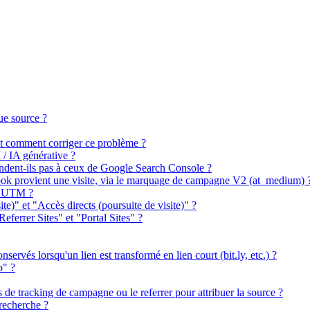
ue source ?
 et comment corriger ce problème ?
 / IA générative ?
ndent-ils pas à ceux de Google Search Console ?
book provient une visite, via le marquage de campagne V2 (at_medium) 
es UTM ?
ite)" et "Accès directs (poursuite de visite)" ?
Referrer Sites" et "Portal Sites" ?
ervés lorsqu'un lien est transformé en lien court (bit.ly, etc.) ?
p" ?
s de tracking de campagne ou le referrer pour attribuer la source ?
recherche ?