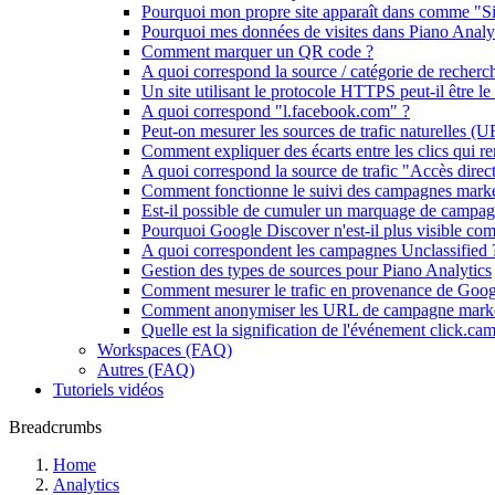
Pourquoi mon propre site apparaît dans comme "Sit
Pourquoi mes données de visites dans Piano Analyti
Comment marquer un QR code ?
A quoi correspond la source / catégorie de reche
Un site utilisant le protocole HTTPS peut-il être le 
A quoi correspond "l.facebook.com" ?
Peut-on mesurer les sources de trafic naturelles (U
Comment expliquer des écarts entre les clics qui r
A quoi correspond la source de trafic "Accès direct
Comment fonctionne le suivi des campagnes marke
Est-il possible de cumuler un marquage de campa
Pourquoi Google Discover n'est-il plus visible comm
A quoi correspondent les campagnes Unclassified 
Gestion des types de sources pour Piano Analytics
Comment mesurer le trafic en provenance de Goo
Comment anonymiser les URL de campagne marke
Quelle est la signification de l'événement click.cam
Workspaces (FAQ)
Autres (FAQ)
Tutoriels vidéos
Breadcrumbs
Home
Analytics