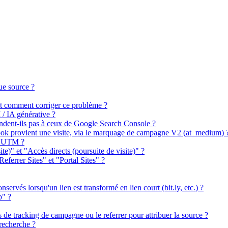
ue source ?
 et comment corriger ce problème ?
 / IA générative ?
ndent-ils pas à ceux de Google Search Console ?
book provient une visite, via le marquage de campagne V2 (at_medium) 
es UTM ?
ite)" et "Accès directs (poursuite de visite)" ?
Referrer Sites" et "Portal Sites" ?
ervés lorsqu'un lien est transformé en lien court (bit.ly, etc.) ?
p" ?
s de tracking de campagne ou le referrer pour attribuer la source ?
recherche ?