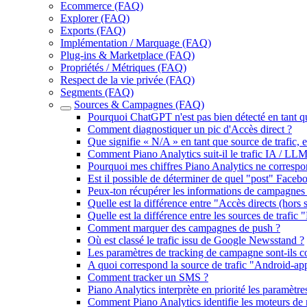
Ecommerce (FAQ)
Explorer (FAQ)
Exports (FAQ)
Implémentation / Marquage (FAQ)
Plug-ins & Marketplace (FAQ)
Propriétés / Métriques (FAQ)
Respect de la vie privée (FAQ)
Segments (FAQ)
Sources & Campagnes (FAQ)
Pourquoi ChatGPT n'est pas bien détecté en tant q
Comment diagnostiquer un pic d'Accès direct ?
Que signifie « N/A » en tant que source de trafic,
Comment Piano Analytics suit-il le trafic IA / LLM
Pourquoi mes chiffres Piano Analytics ne correspo
Est il possible de déterminer de quel "post" Face
Peux-ton récupérer les informations de campagn
Quelle est la différence entre "Accès directs (hors s
Quelle est la différence entre les sources de trafic "
Comment marquer des campagnes de push ?
Où est classé le trafic issu de Google Newsstand ?
Les paramètres de tracking de campagne sont-ils cons
A quoi correspond la source de trafic "Android-ap
Comment tracker un SMS ?
Piano Analytics interprète en priorité les paramètre
Comment Piano Analytics identifie les moteurs de 