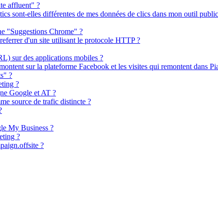
e affluent" ?
cs sont-elles différentes de mes données de clics dans mon outil publici
rche "Suggestions Chrome" ?
referrer d'un site utilisant le protocole HTTP ?
RL) sur des applications mobiles ?
emontent sur la plateforme Facebook et les visites qui remontent dans Pi
s" ?
ting ?
gne Google et AT ?
e source de trafic distincte ?
?
gle My Business ?
ting ?
paign.offsite ?