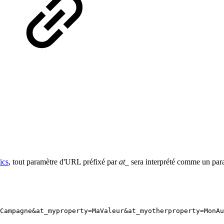
ics
, tout paramètre d'URL préfixé par
at_
sera interprété comme un par
Campagne&at_myproperty=MaValeur&at_myotherproperty=MonAu