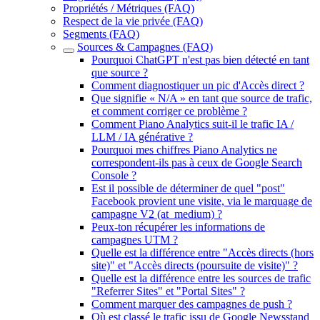
Propriétés / Métriques (FAQ)
Respect de la vie privée (FAQ)
Segments (FAQ)
Sources & Campagnes (FAQ)
Pourquoi ChatGPT n'est pas bien détecté en tant
que source ?
Comment diagnostiquer un pic d'Accès direct ?
Que signifie « N/A » en tant que source de trafic,
et comment corriger ce problème ?
Comment Piano Analytics suit-il le trafic IA /
LLM / IA générative ?
Pourquoi mes chiffres Piano Analytics ne
correspondent-ils pas à ceux de Google Search
Console ?
Est il possible de déterminer de quel "post"
Facebook provient une visite, via le marquage de
campagne V2 (at_medium) ?
Peux-ton récupérer les informations de
campagnes UTM ?
Quelle est la différence entre "Accès directs (hors
site)" et "Accès directs (poursuite de visite)" ?
Quelle est la différence entre les sources de trafic
"Referrer Sites" et "Portal Sites" ?
Comment marquer des campagnes de push ?
Où est classé le trafic issu de Google Newsstand