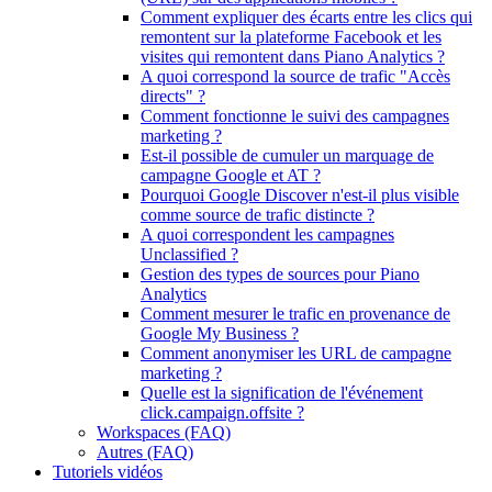
Comment expliquer des écarts entre les clics qui
remontent sur la plateforme Facebook et les
visites qui remontent dans Piano Analytics ?
A quoi correspond la source de trafic "Accès
directs" ?
Comment fonctionne le suivi des campagnes
marketing ?
Est-il possible de cumuler un marquage de
campagne Google et AT ?
Pourquoi Google Discover n'est-il plus visible
comme source de trafic distincte ?
A quoi correspondent les campagnes
Unclassified ?
Gestion des types de sources pour Piano
Analytics
Comment mesurer le trafic en provenance de
Google My Business ?
Comment anonymiser les URL de campagne
marketing ?
Quelle est la signification de l'événement
click.campaign.offsite ?
Workspaces (FAQ)
Autres (FAQ)
Tutoriels vidéos