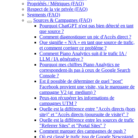
Propriétés / Métriques (FAQ)
Respect de la vie privée (FAQ)
Segments (FAQ)
Sources & Campagnes (FAQ)
Pourquoi ChatGPT n'est pas bien détecté en tant
que source ?
Comment diagnostiquer un pic d'Accès direct ?
Que signifie « N/A » en tant que source de trafic,
et comment corriger ce problème ?
Comment Piano Analytics suit-il le trafic IA /
LLM / IA générative ?
Pourquoi mes chiffres Piano Analytics ne
correspondent-ils pas à ceux de Google Search
Console ?
Est il possible de déterminer de quel "post"
Facebook provient une visite, via le marquage de
campagne V2 (at_medium) ?
Peux-ton récupérer les informations de
campagnes UTM ?
Quelle est la différence entre "Accès directs (hors
site)" et "Accès directs (poursuite de visite)" ?
Quelle est la différence entre les sources de trafic
"Referrer Sites" et "Portal Sites" ?
Comment marquer des campagnes de push ?
Où est classé le trafic issu de Google Newsstand