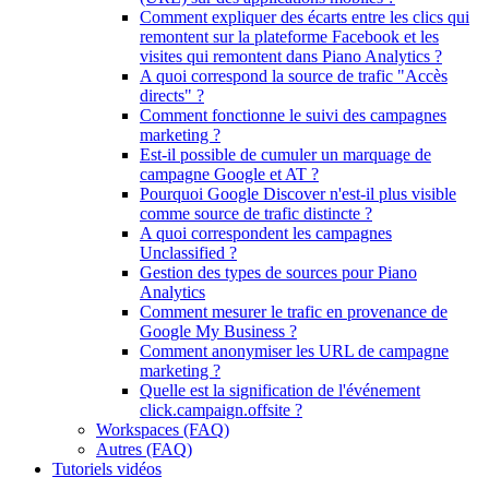
Comment expliquer des écarts entre les clics qui
remontent sur la plateforme Facebook et les
visites qui remontent dans Piano Analytics ?
A quoi correspond la source de trafic "Accès
directs" ?
Comment fonctionne le suivi des campagnes
marketing ?
Est-il possible de cumuler un marquage de
campagne Google et AT ?
Pourquoi Google Discover n'est-il plus visible
comme source de trafic distincte ?
A quoi correspondent les campagnes
Unclassified ?
Gestion des types de sources pour Piano
Analytics
Comment mesurer le trafic en provenance de
Google My Business ?
Comment anonymiser les URL de campagne
marketing ?
Quelle est la signification de l'événement
click.campaign.offsite ?
Workspaces (FAQ)
Autres (FAQ)
Tutoriels vidéos