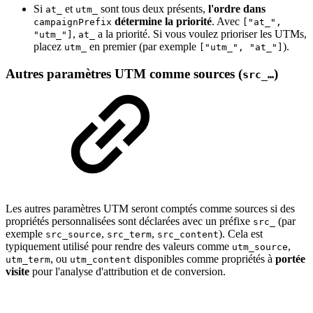
Si
et
sont tous deux présents,
l'ordre dans
at_
utm_
détermine la priorité
. Avec
campaignPrefix
["at_",
,
a la priorité. Si vous voulez prioriser les UTMs,
"utm_"]
at_
placez
en premier (par exemple
).
utm_
["utm_", "at_"]
Autres paramètres UTM comme sources (
)
src_…
Les autres paramètres UTM seront comptés comme sources si des
propriétés personnalisées sont déclarées avec un préfixe
(par
src_
exemple
,
,
). Cela est
src_source
src_term
src_content
typiquement utilisé pour rendre des valeurs comme
,
utm_source
, ou
disponibles comme propriétés à
portée
utm_term
utm_content
visite
pour l'analyse d'attribution et de conversion.