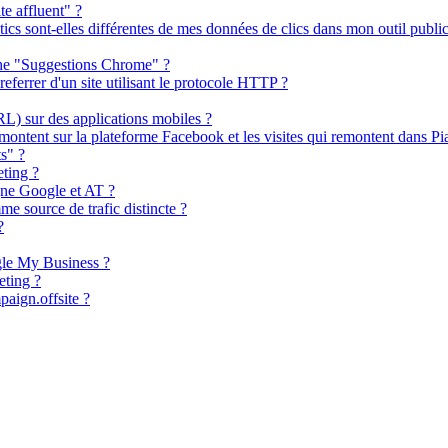
e affluent" ?
cs sont-elles différentes de mes données de clics dans mon outil publici
rche "Suggestions Chrome" ?
referrer d'un site utilisant le protocole HTTP ?
RL) sur des applications mobiles ?
emontent sur la plateforme Facebook et les visites qui remontent dans Pi
s" ?
ting ?
gne Google et AT ?
e source de trafic distincte ?
?
gle My Business ?
ting ?
paign.offsite ?