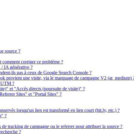
ue source ?
 et comment corriger ce problème ?
 / IA générative ?
ndent-ils pas à ceux de Google Search Console ?
book provient une visite, via le marquage de campagne V2 (at_medium) 
es UTM ?
ite)" et "Accès directs (poursuite de visite)" ?
Referrer Sites" et "Portal Sites" ?
ervés lorsqu'un lien est transformé en lien court (bit.ly, etc.) ?
p" ?
s de tracking de campagne ou le referrer pour attribuer la source ?
recherche ?