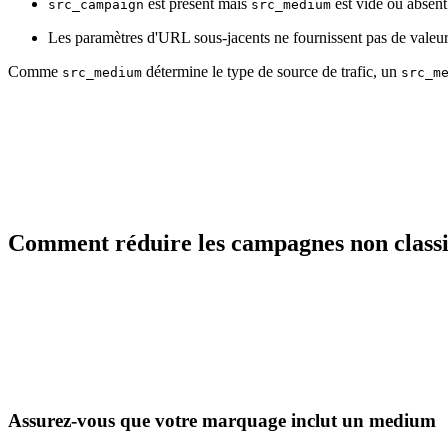
est présent mais
est vide ou absent
src_campaign
src_medium
Les paramètres d'URL sous-jacents ne fournissent pas de vale
Comme
détermine le type de source de trafic, un
src_medium
src_m
Comment réduire les campagnes non classi
Assurez-vous que votre marquage inclut un medium