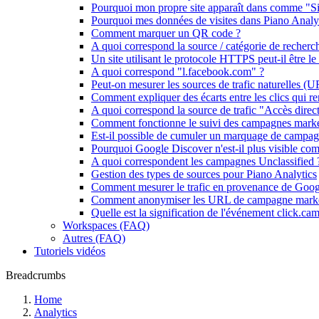
Pourquoi mon propre site apparaît dans comme "Sit
Pourquoi mes données de visites dans Piano Analyti
Comment marquer un QR code ?
A quoi correspond la source / catégorie de reche
Un site utilisant le protocole HTTPS peut-il être le 
A quoi correspond "l.facebook.com" ?
Peut-on mesurer les sources de trafic naturelles (U
Comment expliquer des écarts entre les clics qui r
A quoi correspond la source de trafic "Accès direct
Comment fonctionne le suivi des campagnes marke
Est-il possible de cumuler un marquage de campa
Pourquoi Google Discover n'est-il plus visible comm
A quoi correspondent les campagnes Unclassified 
Gestion des types de sources pour Piano Analytics
Comment mesurer le trafic en provenance de Goo
Comment anonymiser les URL de campagne marke
Quelle est la signification de l'événement click.cam
Workspaces (FAQ)
Autres (FAQ)
Tutoriels vidéos
Breadcrumbs
Home
Analytics