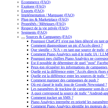
Ecommerce (FAQ)
Explorer (FAQ)
Exports (FAQ)
Implémentation / Marquage (FAQ)
Plug-ins & Marketplace (FAQ)
Propriétés / Métriques (FAQ)
Respect de la vie privée (FAQ)
Segments (FAQ)
Sources & Campagnes (FAQ)
Pourquoi ChatGPT n'est pas bien détecté en tant q
Comment diagnostiquer un pic d'Accès direct ?
Que signifie « N/A » en tant que source de trafic,
Comment Piano Analytics suit-il le trafic IA / LLM
Pourquoi mes chiffres Piano Analytics ne correspo
Est il possible de déterminer de quel "post" Face
Peux-ton récupérer les informations de campagn
Quelle est la différence entre "Accès directs (hors s
Quelle est la différence entre les sources de trafic "
Comment marquer des campagnes de push ?
Où est classé le trafic issu de Google Newsstand ?
Les paramètres de tracking de campagne sont-ils cons
A quoi correspond la source de trafic "Android-ap
Comment tracker un SMS ?
Piano Analytics interprète en priorité les paramètre
Comment Piano Analytics identifie les moteurs de 