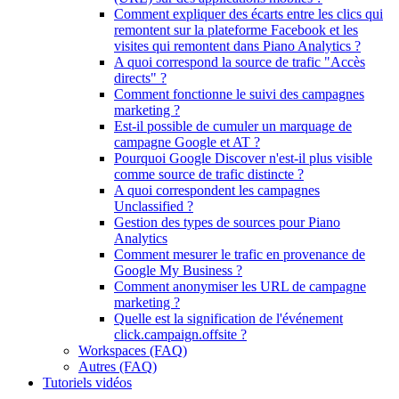
Comment expliquer des écarts entre les clics qui
remontent sur la plateforme Facebook et les
visites qui remontent dans Piano Analytics ?
A quoi correspond la source de trafic "Accès
directs" ?
Comment fonctionne le suivi des campagnes
marketing ?
Est-il possible de cumuler un marquage de
campagne Google et AT ?
Pourquoi Google Discover n'est-il plus visible
comme source de trafic distincte ?
A quoi correspondent les campagnes
Unclassified ?
Gestion des types de sources pour Piano
Analytics
Comment mesurer le trafic en provenance de
Google My Business ?
Comment anonymiser les URL de campagne
marketing ?
Quelle est la signification de l'événement
click.campaign.offsite ?
Workspaces (FAQ)
Autres (FAQ)
Tutoriels vidéos