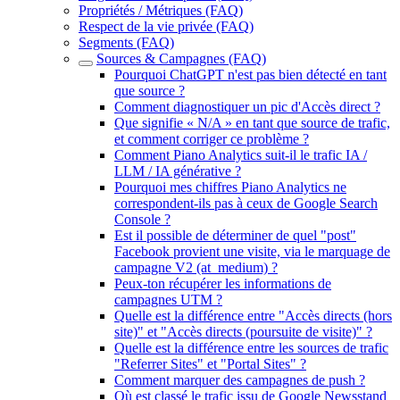
Propriétés / Métriques (FAQ)
Respect de la vie privée (FAQ)
Segments (FAQ)
Sources & Campagnes (FAQ)
Pourquoi ChatGPT n'est pas bien détecté en tant
que source ?
Comment diagnostiquer un pic d'Accès direct ?
Que signifie « N/A » en tant que source de trafic,
et comment corriger ce problème ?
Comment Piano Analytics suit-il le trafic IA /
LLM / IA générative ?
Pourquoi mes chiffres Piano Analytics ne
correspondent-ils pas à ceux de Google Search
Console ?
Est il possible de déterminer de quel "post"
Facebook provient une visite, via le marquage de
campagne V2 (at_medium) ?
Peux-ton récupérer les informations de
campagnes UTM ?
Quelle est la différence entre "Accès directs (hors
site)" et "Accès directs (poursuite de visite)" ?
Quelle est la différence entre les sources de trafic
"Referrer Sites" et "Portal Sites" ?
Comment marquer des campagnes de push ?
Où est classé le trafic issu de Google Newsstand