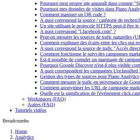
Pourquoi mon propre site apparaît dans comme "Sit
Pourquoi mes données de visites dans Piano Analyti
Comment marquer un QR code ?
A quoi correspond la source / catégorie de reche
Un site utilisant le protocole HTTPS peut-il être le 
A quoi correspond "l.facebook.com" ?
Peut-on mesurer les sources de trafic naturelles (U
Comment expliquer des écarts entre les clics qui r
A quoi correspond la source de trafic "Accès direct
Comment fonctionne le suivi des campagnes marke
Est-il possible de cumuler un marquage de campa
Pourquoi Google Discover n'est-il plus visible comm
A quoi correspondent les campagnes Unclassified 
Gestion des types de sources pour Piano Analytics
Comment mesurer le trafic en provenance de Goo
Comment anonymiser les URL de campagne marke
Quelle est la signification de l'événement click.cam
Workspaces (FAQ)
Autres (FAQ)
Tutoriels vidéos
Breadcrumbs
Home
Analytics