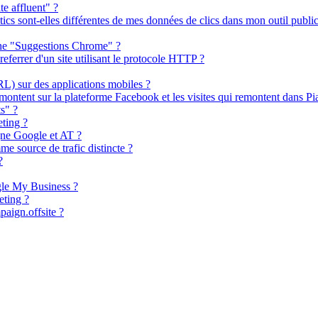
e affluent" ?
cs sont-elles différentes de mes données de clics dans mon outil publici
rche "Suggestions Chrome" ?
referrer d'un site utilisant le protocole HTTP ?
RL) sur des applications mobiles ?
emontent sur la plateforme Facebook et les visites qui remontent dans Pi
s" ?
ting ?
gne Google et AT ?
e source de trafic distincte ?
?
gle My Business ?
ting ?
paign.offsite ?