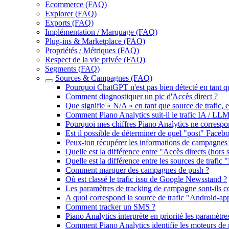
Ecommerce (FAQ)
Explorer (FAQ)
Exports (FAQ)
Implémentation / Marquage (FAQ)
Plug-ins & Marketplace (FAQ)
Propriétés / Métriques (FAQ)
Respect de la vie privée (FAQ)
Segments (FAQ)
Sources & Campagnes (FAQ)
Pourquoi ChatGPT n'est pas bien détecté en tant q
Comment diagnostiquer un pic d'Accès direct ?
Que signifie « N/A » en tant que source de trafic,
Comment Piano Analytics suit-il le trafic IA / LLM
Pourquoi mes chiffres Piano Analytics ne correspo
Est il possible de déterminer de quel "post" Face
Peux-ton récupérer les informations de campagn
Quelle est la différence entre "Accès directs (hors s
Quelle est la différence entre les sources de trafic "
Comment marquer des campagnes de push ?
Où est classé le trafic issu de Google Newsstand ?
Les paramètres de tracking de campagne sont-ils cons
A quoi correspond la source de trafic "Android-ap
Comment tracker un SMS ?
Piano Analytics interprète en priorité les paramètre
Comment Piano Analytics identifie les moteurs de 