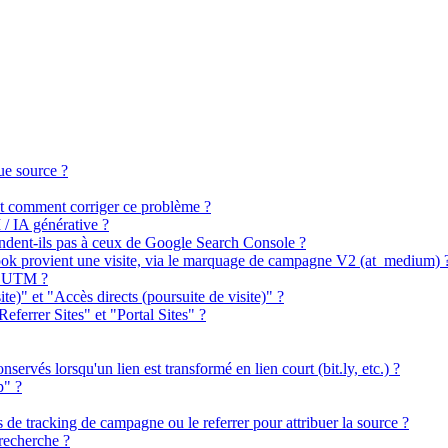
ue source ?
 et comment corriger ce problème ?
 / IA générative ?
ndent-ils pas à ceux de Google Search Console ?
book provient une visite, via le marquage de campagne V2 (at_medium) 
es UTM ?
ite)" et "Accès directs (poursuite de visite)" ?
Referrer Sites" et "Portal Sites" ?
ervés lorsqu'un lien est transformé en lien court (bit.ly, etc.) ?
p" ?
s de tracking de campagne ou le referrer pour attribuer la source ?
recherche ?